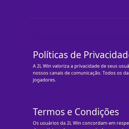
Políticas de Privacida
A 2L Win valoriza a privacidade de seus us
nossos canais de comunicação. Todos os dad
jogadores.
Termos e Condições
Os usuários da 2L Win concordam em respeit