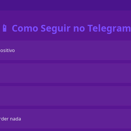
📱 Como Seguir no Telegram
ositivo
erder nada