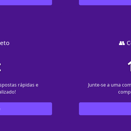
reto
👥 
t
espostas rápidas e
Junte-se a uma com
lizado!
compa
e