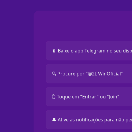
📱 Baixe o app Telegram no seu disp
🔍 Procure por "@2L WinOficial"
👆 Toque em "Entrar" ou "Join"
🔔 Ative as notificações para não p