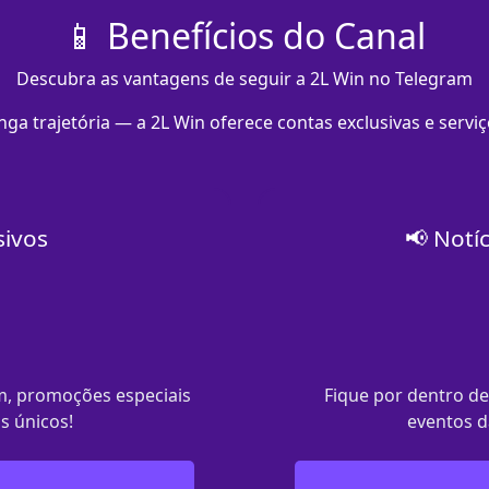
📱 Benefícios do Canal
Descubra as vantagens de seguir a 2L Win no Telegram
nga trajetória — a 2L Win oferece contas exclusivas e servi
sivos
📢 Notí
m, promoções especiais
Fique por dentro d
s únicos!
eventos d