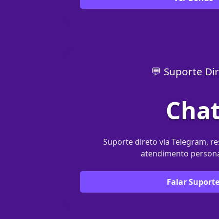
💬 Suporte Di
Cha
Suporte direto via Telegram, r
atendimento persona
Falar Suport