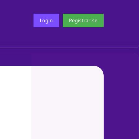
Login
Registrar-se