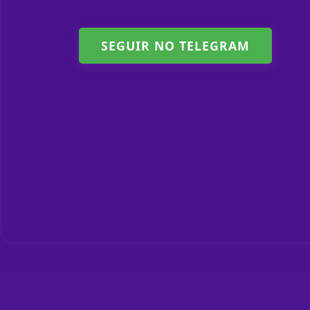
SEGUIR NO TELEGRAM