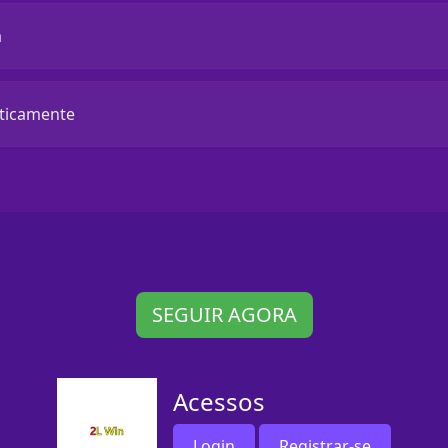
a
aticamente
SEGUIR AGORA
Acessos
Login
Registrar-se