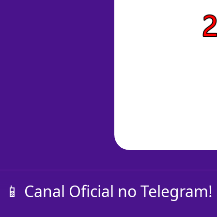
📱 Canal Oficial no Telegram!