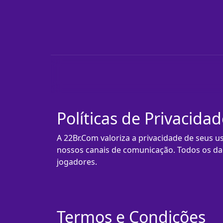
Políticas de Privacida
A 22Br.Com valoriza a privacidade de seus 
nossos canais de comunicação. Todos os dad
jogadores.
Termos e Condições