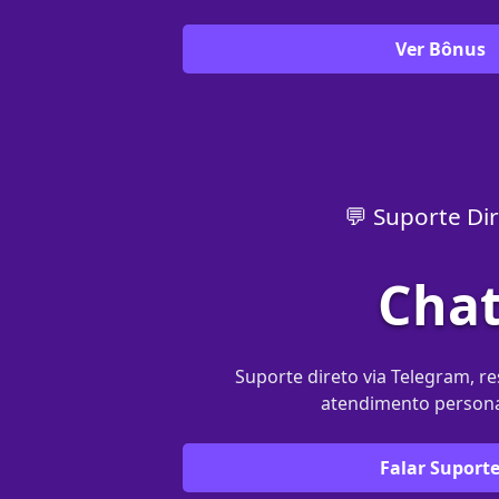
Ver Bônus
💬 Suporte Di
Cha
Suporte direto via Telegram, r
atendimento persona
Falar Suport