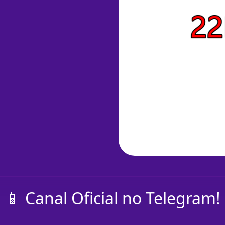
📱 Canal Oficial no Telegram!