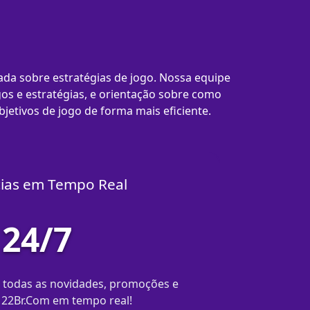
ada sobre estratégias de jogo. Nossa equipe
s e estratégias, e orientação sobre como
bjetivos de jogo de forma mais eficiente.
cias em Tempo Real
24/7
e todas as novidades, promoções e
 22Br.Com em tempo real!