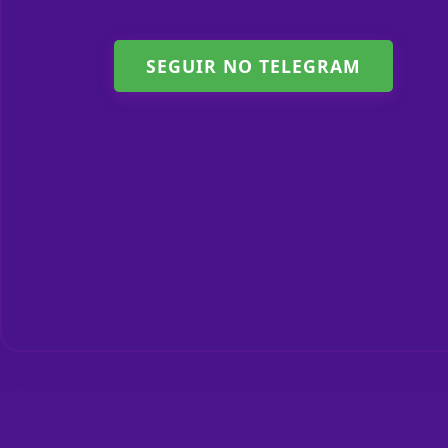
SEGUIR NO TELEGRAM