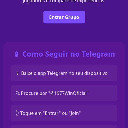
jogadores e compartilhe experiências!
Entrar Grupo
📱 Como Seguir no Telegram
📱 Baixe o app Telegram no seu dispositivo
🔍 Procure por "@1977WinOficial"
👆 Toque em "Entrar" ou "Join"