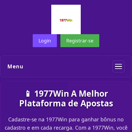
Login
Registrar-se
Menu
📱 1977Win A Melhor
Plataforma de Apostas
Cadastre-se na 1977Win para ganhar bônus no
cadastro e em cada recarga. Com a 1977Win, você