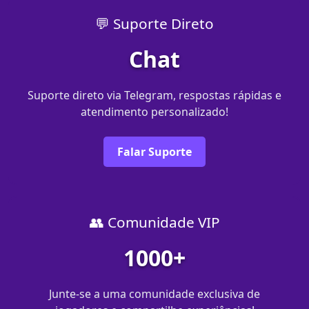
💬 Suporte Direto
Chat
Suporte direto via Telegram, respostas rápidas e
atendimento personalizado!
Falar Suporte
👥 Comunidade VIP
1000+
Junte-se a uma comunidade exclusiva de