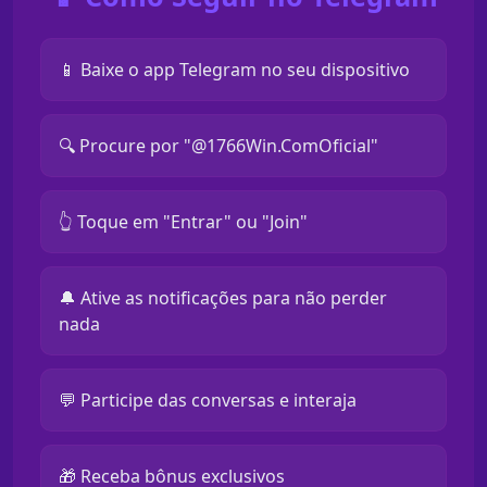
📱 Baixe o app Telegram no seu dispositivo
🔍 Procure por "@1766Win.ComOficial"
👆 Toque em "Entrar" ou "Join"
🔔 Ative as notificações para não perder
nada
💬 Participe das conversas e interaja
🎁 Receba bônus exclusivos