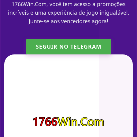
1766Win.Com, você tem acesso a promoções
incríveis e uma experiência de jogo inigualável.
Junte-se aos vencedores agora!
SEGUIR NO TELEGRAM