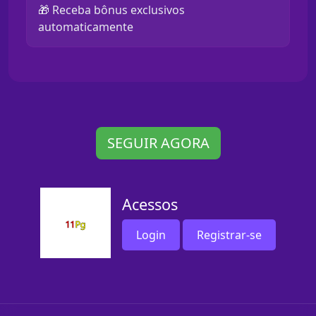
🎁 Receba bônus exclusivos
automaticamente
SEGUIR AGORA
Acessos
Login
Registrar-se