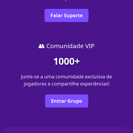
Falar Suporte
👥 Comunidade VIP
1000+
Junte-se a uma comunidade exclusiva de
jogadores e compartilhe experiências!
Entrar Grupo