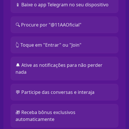
📱 Baixe o app Telegram no seu dispositivo
🔍 Procure por "@11AAOficial"
👆 Toque em "Entrar" ou "Join"
🔔 Ative as notificações para não perder
nada
💬 Participe das conversas e interaja
🎁 Receba bônus exclusivos
automaticamente