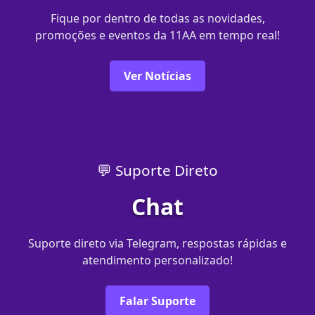
Fique por dentro de todas as novidades,
promoções e eventos da 11AA em tempo real!
Ver Notícias
💬 Suporte Direto
Chat
Suporte direto via Telegram, respostas rápidas e
atendimento personalizado!
Falar Suporte