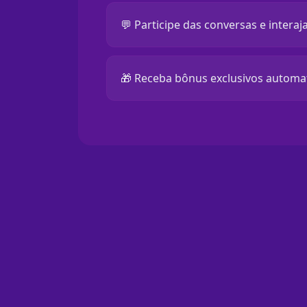
💬 Participe das conversas e interaj
🎁 Receba bônus exclusivos autom