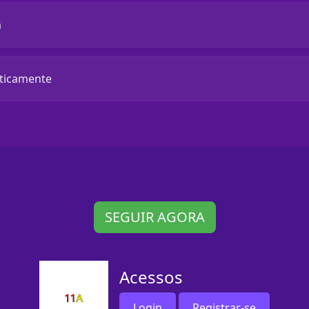
a
aticamente
SEGUIR AGORA
Acessos
Login
Registrar-se