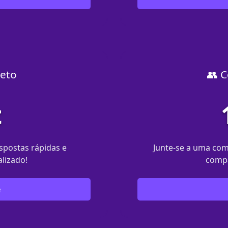
reto
👥 
t
espostas rápidas e
Junte-se a uma com
lizado!
compa
e