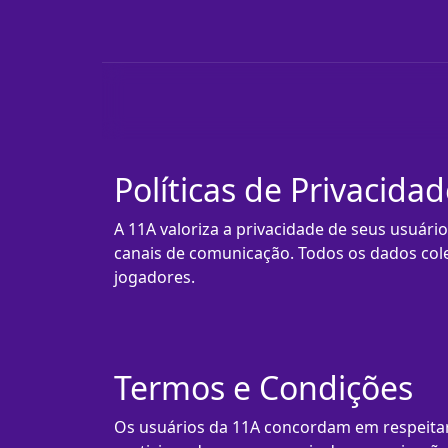
Políticas de Privacida
A 11A valoriza a privacidade de seus usuár
canais de comunicação. Todos os dados cole
jogadores.
Termos e Condições
Os usuários da 11A concordam em respeitar 