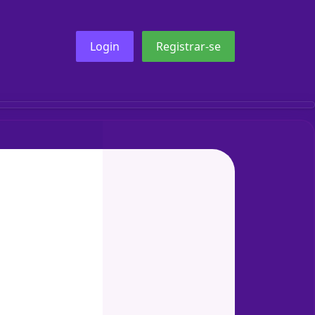
Login
Registrar-se