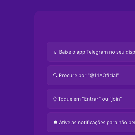
📱 Baixe o app Telegram no seu disp
🔍 Procure por "@11AOficial"
👆 Toque em "Entrar" ou "Join"
🔔 Ative as notificações para não p