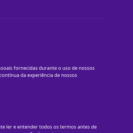
ssoais fornecidas durante o uso de nossos
 contínua da experiência de nossos
te ler e entender todos os termos antes de