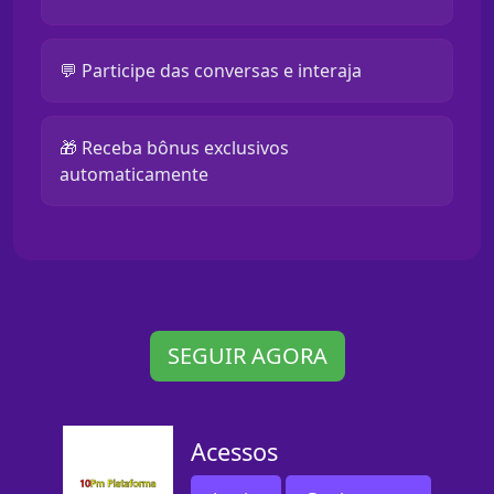
💬 Participe das conversas e interaja
🎁 Receba bônus exclusivos
automaticamente
SEGUIR AGORA
Acessos