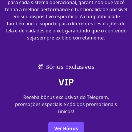
para cada sistema operacional, garantindo que você
tenha a melhor performance e funcionalidade possível
em seu dispositivo específico. A compatibilidade
também inclui suporte para diferentes resoluções de
tela e densidades de pixel, garantindo que o conteúdo
seja sempre exibido corretamente.
🎁 Bônus Exclusivos
VIP
Receba bônus exclusivos do Telegram,
promoções especiais e códigos promocionais
únicos!
Ver Bônus