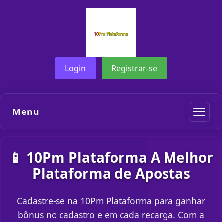
Login
Registrar-se
Menu
📱 10Pm Plataforma A Melhor
Plataforma de Apostas
Cadastre-se na 10Pm Plataforma para ganhar
bônus no cadastro e em cada recarga. Com a