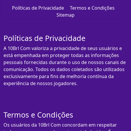
Políticas de Privacidade
Termos e Condições
Sitemap
Políticas de Privacidade
A 10Brl Com valoriza a privacidade de seus usuários e
está empenhada em proteger todas as informações
pessoais fornecidas durante o uso de nossos canais de
comunicação. Todos os dados coletados são utilizados
exclusivamente para fins de melhoria contínua da
experiência de nossos jogadores.
Termos e Condições
Os usuários da 10Brl Com concordam em respeitar