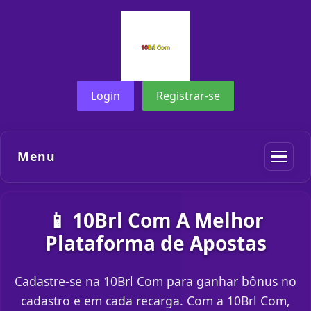
Login
Registrar-se
Menu
📱 10Brl Com A Melhor
Plataforma de Apostas
Cadastre-se na 10Brl Com para ganhar bônus no
cadastro e em cada recarga. Com a 10Brl Com,