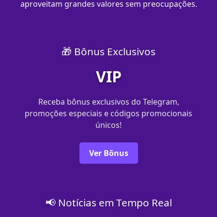
aproveitam grandes valores sem preocupações.
🎁 Bônus Exclusivos
VIP
Receba bônus exclusivos do Telegram,
promoções especiais e códigos promocionais
únicos!
Ver Bônus
📢 Notícias em Tempo Real