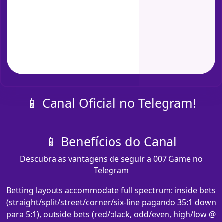
📱 Canal Oficial no Telegram!
📱 Benefícios do Canal
Descubra as vantagens de seguir a 007 Game no
Telegram
Betting layouts accommodate full spectrum: inside bets
(straight/split/street/corner/six-line pagando 35:1 down
para 5:1), outside bets (red/black, odd/even, high/low @