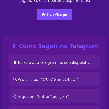
jogadores e compartilhe experiências!
Entrar Grupo
📱 Como Seguir no Telegram
📱 Baixe o app Telegram no seu dispositivo
🔍 Procure por "@007 GameOficial"
👆 Toque em "Entrar" ou "Join"