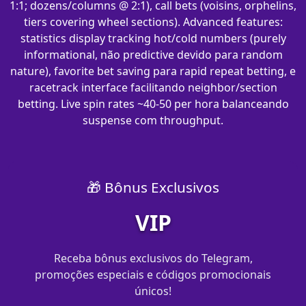
1:1; dozens/columns @ 2:1), call bets (voisins, orphelins,
tiers covering wheel sections). Advanced features:
statistics display tracking hot/cold numbers (purely
informational, não predictive devido para random
nature), favorite bet saving para rapid repeat betting, e
racetrack interface facilitando neighbor/section
betting. Live spin rates ~40-50 per hora balanceando
suspense com throughput.
🎁 Bônus Exclusivos
VIP
Receba bônus exclusivos do Telegram,
promoções especiais e códigos promocionais
únicos!